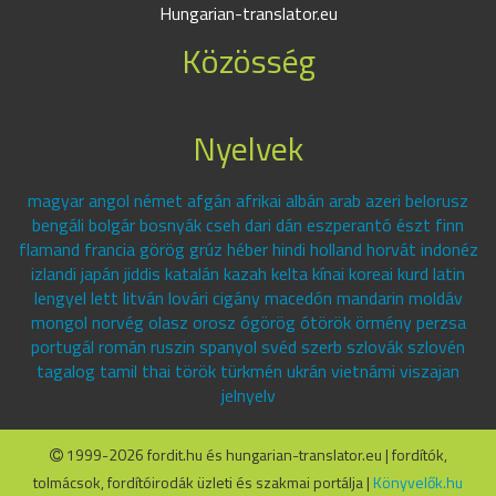
Hungarian-translator.eu
Közösség
Nyelvek
magyar angol német afgán afrikai albán arab azeri belorusz
bengáli bolgár bosnyák cseh dari dán eszperantó észt finn
flamand francia görög grúz héber hindi holland horvát indonéz
izlandi japán jiddis katalán kazah kelta kínai koreai kurd latin
lengyel lett litván lovári cigány macedón mandarin moldáv
mongol norvég olasz orosz ógörög ótörök örmény perzsa
portugál román ruszin spanyol svéd szerb szlovák szlovén
tagalog tamil thai török türkmén ukrán vietnámi viszajan
jelnyelv
1999-2026 fordit.hu és hungarian-translator.eu | fordítók,
tolmácsok, fordítóirodák üzleti és szakmai portálja |
Könyvelők.hu