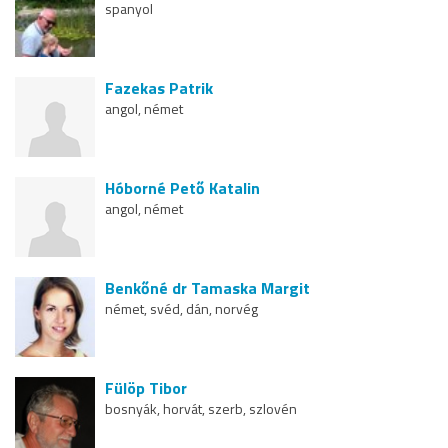
spanyol
Fazekas Patrik
angol, német
Hóborné Pető Katalin
angol, német
Benkőné dr Tamaska Margit
német, svéd, dán, norvég
Fülöp Tibor
bosnyák, horvát, szerb, szlovén