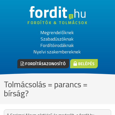
fordit
hu
FORDÍTÓK & TOLMÁCSOK
Megrendelőknek
Szabadúszóknak
Fordítóirodáknak
Nyelvi szakembereknek
FORDÍTÁSAZONOSÍTÓ
BELÉPÉS
Tolmácsolás = parancs =
bírság?