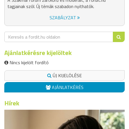
A Szakmai fórum zártkörű és moderált, a fordit.hu
tagjainak szól. Új témák szabadon nyithatók.
SZABÁLYZAT
Ajánlatkérésre kijelöltek
Nincs kijelölt fordító
ÚJ KIJELÖLÉSE
AJÁNLATKÉRÉS
Hírek