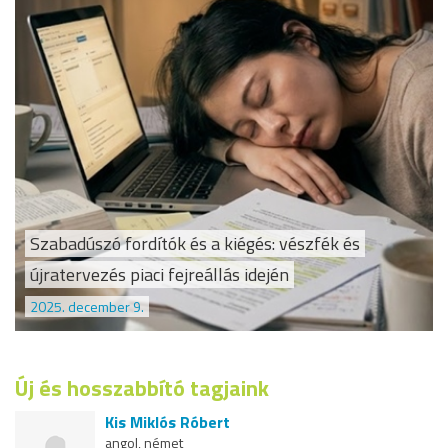
Szabadúszó fordítók és a kiégés: vészfék és
újratervezés piaci fejreállás idején
2025. december 9.
Új és hosszabbító tagjaink
Kis Miklós Róbert
angol, német