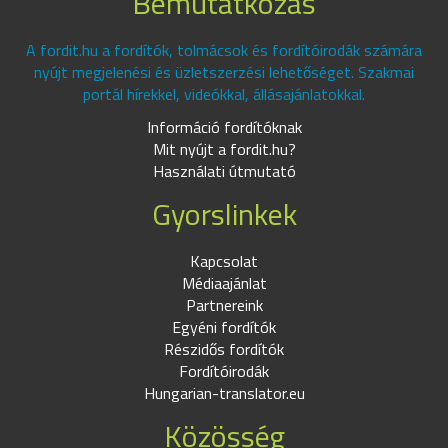
Bemutatkozás
A fordit.hu a fordítók, tolmácsok és fordítóirodák számára
nyújt megjelenési és üzletszerzési lehetőséget. Szakmai
portál hírekkel, videókkal, állásajánlatokkal.
Információ fordítóknak
Mit nyújt a fordit.hu?
Használati útmutató
Gyorslinkek
Kapcsolat
Médiaajánlat
Partnereink
Egyéni fordítók
Részidős fordítók
Fordítóirodák
Hungarian-translator.eu
Közösség