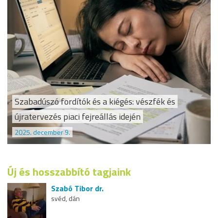
Szabadúszó fordítók és a kiégés: vészfék és
újratervezés piaci fejreállás idején
2025. december 9.
Új és hosszabbító tagjaink
Szabó Tibor dr.
svéd, dán