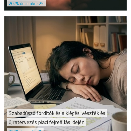
2025. december 29.
Szabadúszó fordítók és a kiégés: vészfék és
újratervezés piaci fejreállás idején