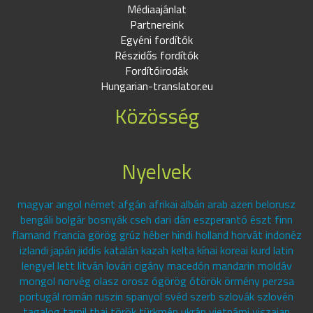
Médiaajánlat
Partnereink
Egyéni fordítók
Részidős fordítók
Fordítóirodák
Hungarian-translator.eu
Közösség
Nyelvek
magyar angol német afgán afrikai albán arab azeri belorusz
bengáli bolgár bosnyák cseh dari dán eszperantó észt finn
flamand francia görög grúz héber hindi holland horvát indonéz
izlandi japán jiddis katalán kazah kelta kínai koreai kurd latin
lengyel lett litván lovári cigány macedón mandarin moldáv
mongol norvég olasz orosz ógörög ótörök örmény perzsa
portugál román ruszin spanyol svéd szerb szlovák szlovén
tagalog tamil thai török türkmén ukrán vietnámi viszajan