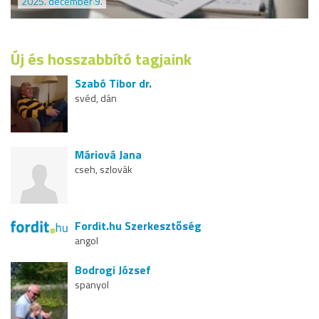
2025. december 9.
Új és hosszabbító tagjaink
Szabó Tibor dr.
svéd, dán
Máriová Jana
cseh, szlovák
Fordit.hu Szerkesztőség
angol
Bodrogi József
spanyol