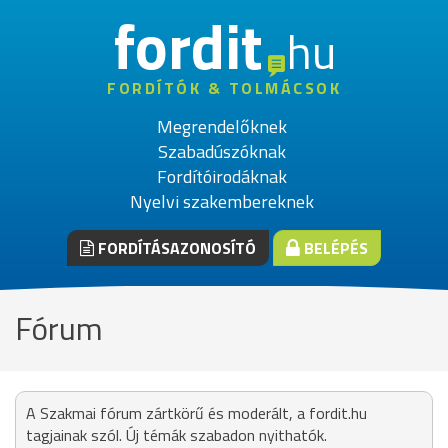
fordit
hu
FORDÍTÓK & TOLMÁCSOK
Megrendelőknek
Szabadúszóknak
Fordítóirodáknak
Nyelvi szakembereknek
FORDÍTÁSAZONOSÍTÓ
BELÉPÉS
Fórum
A Szakmai fórum zártkörű és moderált, a fordit.hu
tagjainak szól. Új témák szabadon nyithatók.