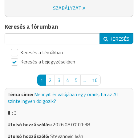
SZABÁLYZAT
Keresés a fórumban
KERESÉS
Keresés a témákban
Keresés a bejegyzésekben
1
2
3
4
5
...
16
Mennyit ér valójában egy óránk, ha az AI
szinte ingyen dolgozik?
3
2026.08.07 01:38
Stevanovic Iván