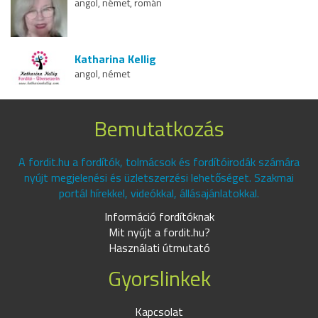
angol, német, román
Katharina Kellig
angol, német
Bemutatkozás
A fordit.hu a fordítók, tolmácsok és fordítóirodák számára
nyújt megjelenési és üzletszerzési lehetőséget. Szakmai
portál hírekkel, videókkal, állásajánlatokkal.
Információ fordítóknak
Mit nyújt a fordit.hu?
Használati útmutató
Gyorslinkek
Kapcsolat