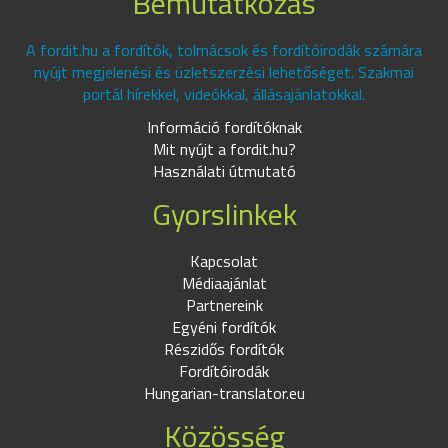
Bemutatkozás
A fordit.hu a fordítók, tolmácsok és fordítóirodák számára
nyújt megjelenési és üzletszerzési lehetőséget. Szakmai
portál hírekkel, videókkal, állásajánlatokkal.
Információ fordítóknak
Mit nyújt a fordit.hu?
Használati útmutató
Gyorslinkek
Kapcsolat
Médiaajánlat
Partnereink
Egyéni fordítók
Részidős fordítók
Fordítóirodák
Hungarian-translator.eu
Közösség