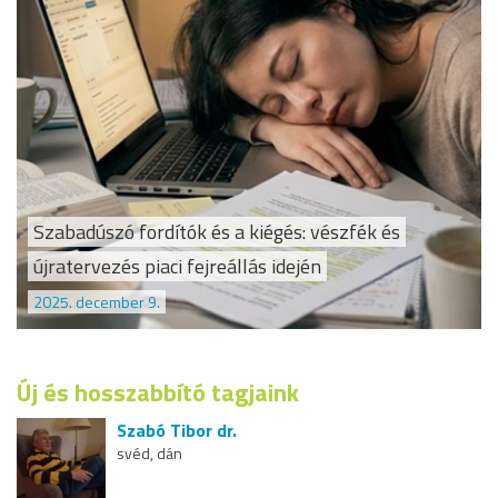
Szabadúszó fordítók és a kiégés: vészfék és
újratervezés piaci fejreállás idején
2025. december 9.
Új és hosszabbító tagjaink
Szabó Tibor dr.
svéd, dán