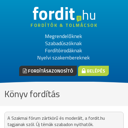
fordit
hu
FORDÍTÓK & TOLMÁCSOK
Megrendelőknek
Szabadúszóknak
Fordítóirodáknak
Nyelvi szakembereknek
FORDÍTÁSAZONOSÍTÓ
BELÉPÉS
Könyv fordítás
A Szakmai fórum zártkörű és moderált, a fordit.hu
tagjainak szól. Új témák szabadon nyithatók.