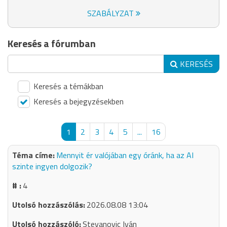
SZABÁLYZAT
Keresés a fórumban
KERESÉS
Keresés a témákban
Keresés a bejegyzésekben
1
2
3
4
5
...
16
Mennyit ér valójában egy óránk, ha az AI
szinte ingyen dolgozik?
4
2026.08.08 13:04
Stevanovic Iván