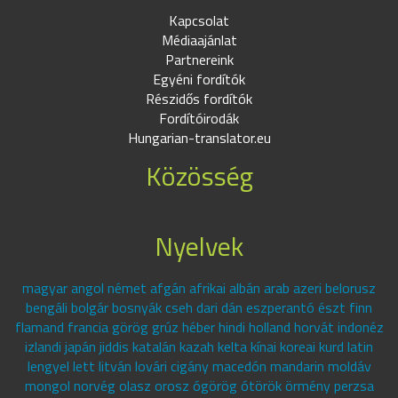
Kapcsolat
Médiaajánlat
Partnereink
Egyéni fordítók
Részidős fordítók
Fordítóirodák
Hungarian-translator.eu
Közösség
Nyelvek
magyar angol német afgán afrikai albán arab azeri belorusz
bengáli bolgár bosnyák cseh dari dán eszperantó észt finn
flamand francia görög grúz héber hindi holland horvát indonéz
izlandi japán jiddis katalán kazah kelta kínai koreai kurd latin
lengyel lett litván lovári cigány macedón mandarin moldáv
mongol norvég olasz orosz ógörög ótörök örmény perzsa