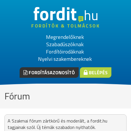
fordit
hu
FORDÍTÓK & TOLMÁCSOK
Megrendelőknek
Szabadúszóknak
Fordítóirodáknak
Nyelvi szakembereknek
FORDÍTÁSAZONOSÍTÓ
BELÉPÉS
Fórum
A Szakmai fórum zártkörű és moderált, a fordit.hu
tagjainak szól. Új témák szabadon nyithatók.