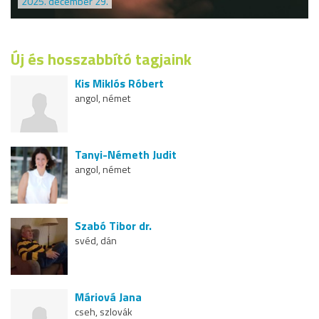
2025. december 29.
Új és hosszabbító tagjaink
Kis Miklós Róbert
angol, német
Tanyi-Németh Judit
angol, német
Szabó Tibor dr.
svéd, dán
Máriová Jana
cseh, szlovák