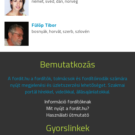
német, svéd, dán, norvég
Fülöp Tibor
bosnyák, horvát, szerb, szlovén
Bemutatkozás
A fordit.hu a fordítók, tolmácsok és fordítóirodák számára
nyújt megjelenési és üzletszerzési lehetőséget. Szakmai
portál hírekkel, videókkal, állásajánlatokkal.
Információ fordítóknak
Mit nyújt a fordit.hu?
Használati útmutató
Gyorslinkek